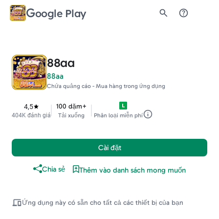
G
oogle Play
search
help
88aa
88aa
Chứa quảng cáo - Mua hàng trong ứng dụng
100 dặm+
4,5
info
404K đánh giá
Tải xuống
Phân loại miễn phí
Cài đặt
Chia sẻ
Thêm vào danh sách mong muốn
devices
Ứng dụng này có sẵn cho tất cả các thiết bị của bạn