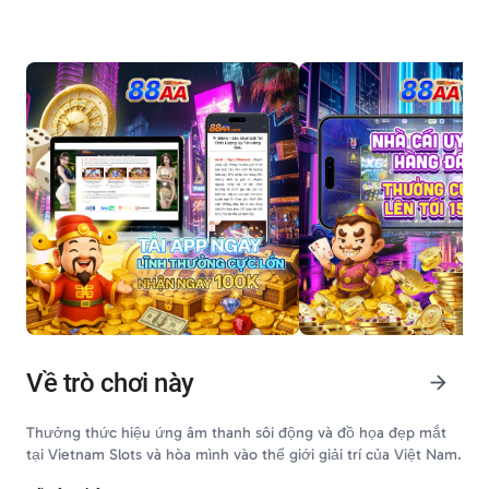
Về trò chơi này
arrow_forward
Thưởng thức hiệu ứng âm thanh sôi động và đồ họa đẹp mắt
tại Vietnam Slots và hòa mình vào thế giới giải trí của Việt Nam.