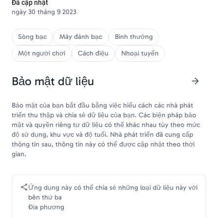
Đã cập nhật
ngày 30 tháng 9 2023
Sòng bạc
Máy đánh bạc
Binh thưởng
Một người chơi
Cách điệu
Nhoại tuyến
Bảo mật dữ liệu
arrow_forward
Bảo mật của bạn bắt đầu bằng việc hiểu cách các nhà phát
triển thu thập và chia sẻ dữ liệu của bạn. Các biện pháp bảo
mật và quyền riêng tư dữ liệu có thể khác nhau tùy theo mức
độ sử dụng, khu vực và độ tuổi. Nhà phát triển đã cung cấp
thông tin sau, thông tin này có thể được cập nhật theo thời
gian.
Ứng dụng này có thể chia sẻ những loại dữ liệu này với
bên thứ ba
Địa phương