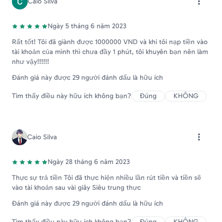
more_vert
Caio Silva
Ngày 5 tháng 6 năm 2023
Rất tốt! Tôi đã giành được 1000000 VND và khi tôi nạp tiền vào
tài khoản của mình thì chưa đầy 1 phút, tôi khuyên bạn nên làm
như vậy!!!!!!
Đánh giá này được 29 người đánh dấu là hữu ích
Tìm thấy điều này hữu ích không bạn?
Đúng
KHÔNG
more_vert
Caio Silva
Ngày 28 tháng 6 năm 2023
Thực sự trả tiền Tôi đã thực hiện nhiều lần rút tiền và tiền sẽ
vào tài khoản sau vài giây Siêu trung thực
Đánh giá này được 29 người đánh dấu là hữu ích
Tìm thấy điều này hữu ích không bạn?
Đúng
KHÔNG